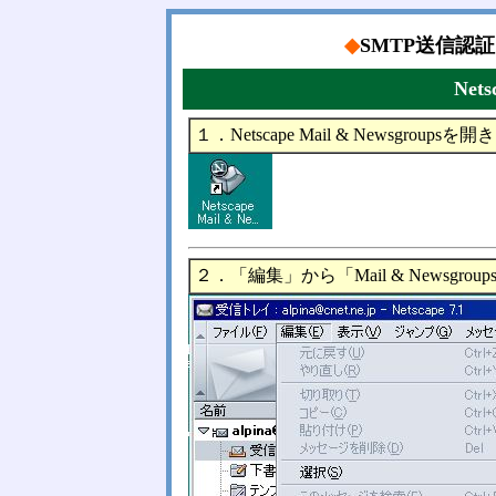
◆
SMTP送信認証
Nets
１．Netscape Mail & Newsgroupsを
２．「編集」から「Mail & Newsg